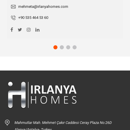
mehmeta@irlanyahomes.com
+90 535 464 53 60
Mahmutlar Mah. Mehmet Çakır Caddesi Ceray Plaza No:26D
Alanya/Antalya- Turkey