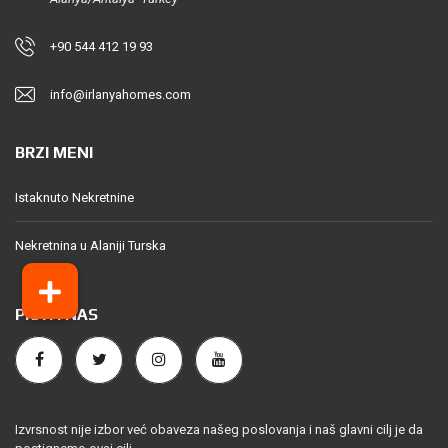
+90 544 412 19 93
info@irlanyahomes.com
BRZI MENI
Istaknuto Nekretnine
Nekretnina u Alaniji Turska
PRATI NAS
Izvrsnost nije izbor već obaveza našeg poslovanja i naš glavni cilj je da