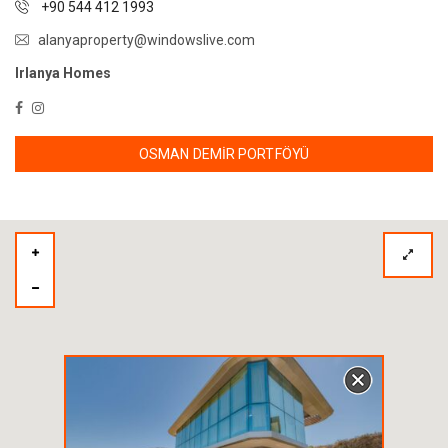
+90 544 412 1993
alanyaproperty@windowslive.com
Irlanya Homes
OSMAN DEMIR PORTFÖYÜ