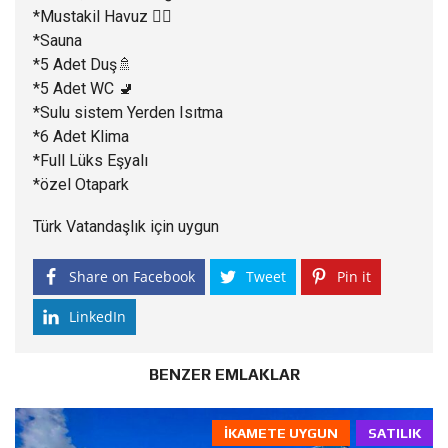
*Mustakil Havuz 🏊‍♂️
*Sauna
*5 Adet Duş🚿
*5 Adet WC 🚽
*Sulu sistem Yerden Isıtma
*6 Adet Klima
*Full Lüks Eşyalı
*özel Otapark
Türk Vatandaşlık için uygun
Share on Facebook
Tweet
Pin it
LinkedIn
BENZER EMLAKLAR
İKAMETE UYGUN
SATILIK