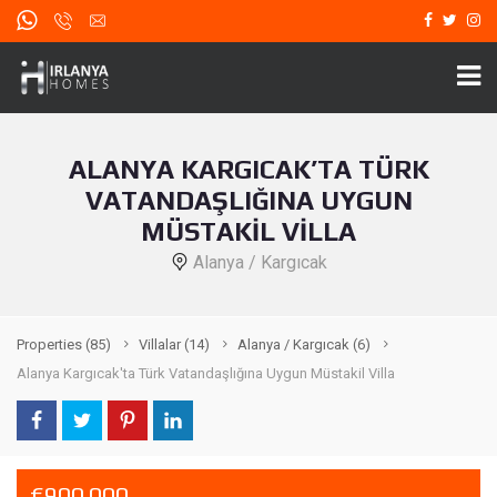
ALANYA KARGICAK’TA TÜRK
VATANDAŞLIĞINA UYGUN
MÜSTAKIL VILLA
Alanya / Kargıcak
Properties
(85)
Villalar
(14)
Alanya / Kargıcak
(6)
Alanya Kargıcak'ta Türk Vatandaşlığına Uygun Müstakil Villa
€900.000