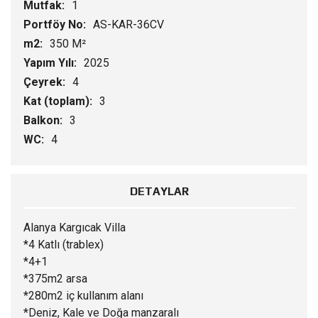
Mutfak:
1
Portföy No:
AS-KAR-36CV
m2:
350 M²
Yapım Yılı:
2025
Çeyrek:
4
Kat (toplam):
3
Balkon:
3
WC:
4
DETAYLAR
Alanya Kargıcak Villa
*4 Katlı (trablex)
*4+1
*375m2 arsa
*280m2 iç kullanım alanı
*Deniz, Kale ve Doğa manzaralı