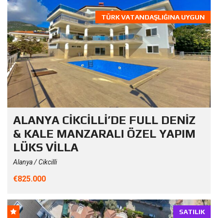
TÜRK VATANDAŞLIĞINA UYGUN
ALANYA CİKCİLLİ’DE FULL DENİZ
& KALE MANZARALI ÖZEL YAPIM
LÜKS VİLLA
Alanya / Cikcilli
€825.000
SATILIK